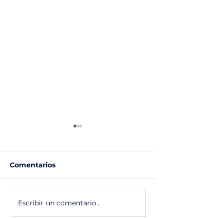
Comentarios
Escribir un comentario...
Gapped Teeth o
Overbite o Mo
dientes separados
Profunda