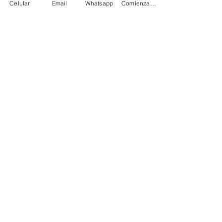
Celular
Email
Whatsapp
Comienza HOY
BOGOTÁ
CHÍA
Carrera 7 # 114-33
Carrera 4 Este # 24 - 65
Edificio Scotiabank
Vita Centro Médico
Consultorio 402
Consultorio 405 / 406
Bogotá - Colombia
Chía Vita -
Cel: 3202538994
Cundinamarca