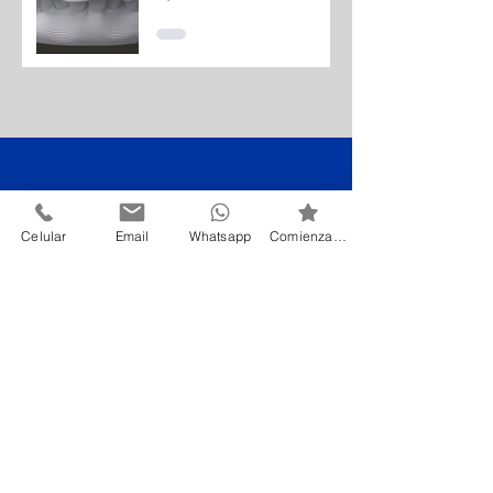
Celular
Email
Whatsapp
Comienza HOY
¡Queremos ayudarte
a dar el primer paso
hacia tu mejor
sonrisa!
Agendar Cita