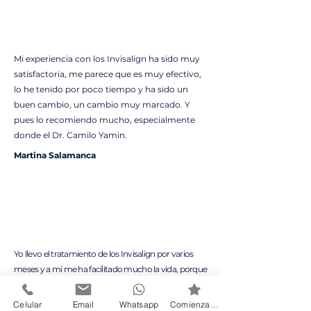
Mi experiencia con los Invisalign ha sido muy
satisfactoria, me parece que es muy efectivo,
lo he tenido por poco tiempo y ha sido un
buen cambio, un cambio muy marcado. Y
pues lo recomiendo mucho, especialmente
donde el Dr. Camilo Yamin.
Martina Salamanca
Yo llevo el tratamiento de los Invisalign por varios
meses y a mí me ha facilitado mucho la vida, porque
mis amigos con brackets llevan como 4 o 5 años,
siempre se quejan de que les duelen los dientes, que
Celular
Email
Whatsapp
Comienza HOY