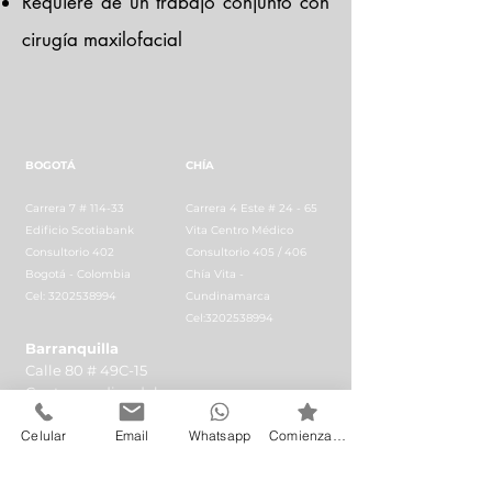
Requiere de un trabajo conjunto con
cirugía maxilofacial
BOGOTÁ
CHÍA
Carrera 7 # 114-33
Carrera 4 Este # 24 - 65
Edificio Scotiabank
Vita Centro Médico
Consultorio 402
Consultorio 405 / 406
Bogotá - Colombia
Chía Vita -
Cel: 3202538994
Cundinamarca
Cel:3202538994
Barranquilla
Calle 80 # 49C-15
Centro medico del
Caribe
Celular
Email
Whatsapp
Comienza HOY
Consultorio 303
Barranquilla -
Colombia