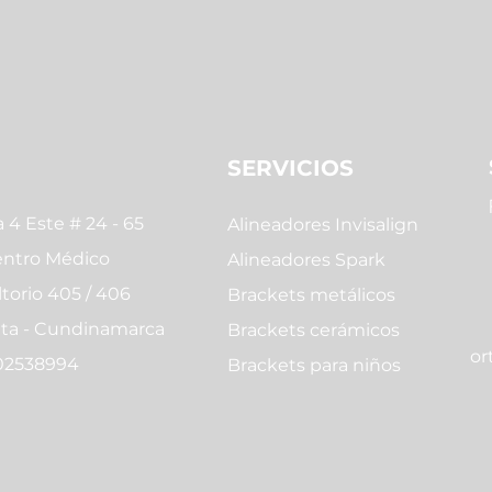
SERVICIOS
 4 Este # 24 - 65
Alineadores Invisalign
entro Médico
Alineadores Spark
torio 405 / 406
Brackets metálicos
ita - Cundinamarca
Brackets cerámicos
or
02538994
Brackets para niños