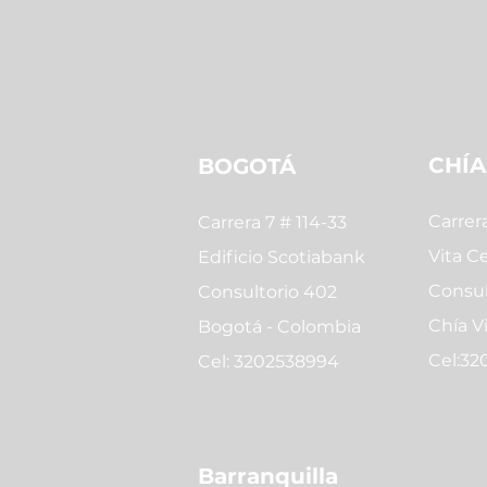
CHÍA
BOGOTÁ
Carrera
Carrera 7 # 114-33
Vita C
Edificio Scotiabank
Consul
Consultorio 402
Chía V
Bogotá - Colombia
Cel:32
Cel: 3202538994
Barranquilla